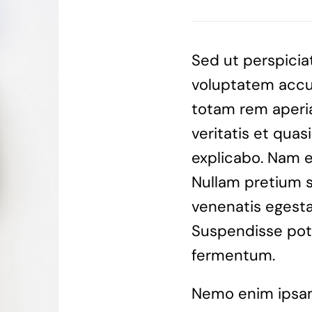
Sed ut perspiciat
voluptatem accu
totam rem aperia
veritatis et quas
explicabo. Nam eg
Nullam pretium s
venenatis egestas
Suspendisse pote
fermentum.
Nemo enim ipsam