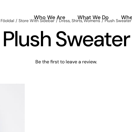
Who We Are
What We Do
Whe
Főoldal
Store With Sidebar
Dress
Shirts
Womens
Plush Sweater
Plush Sweater
Be the first to leave a review.