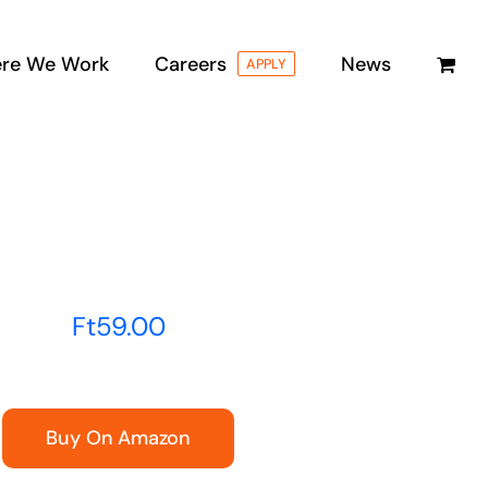
re We Work
Careers
News
APPLY
Ft
59.00
Buy On Amazon